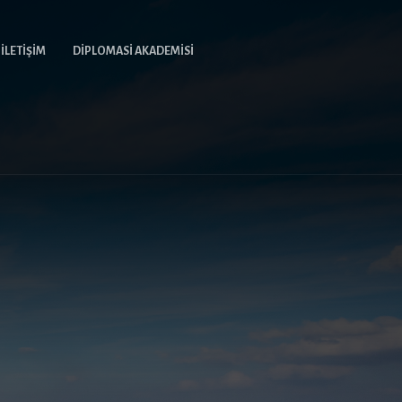
İLETIŞIM
DIPLOMASI AKADEMISI
rı