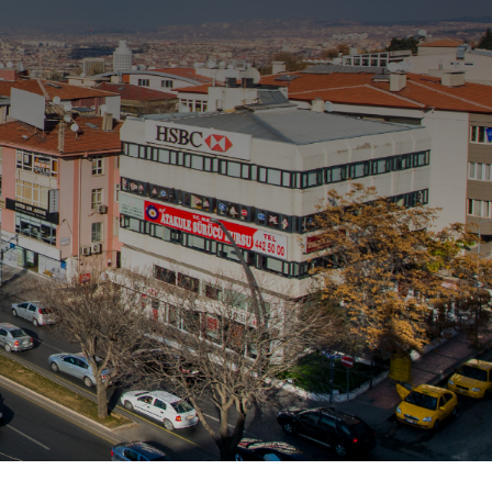
or…
ilere ve kurumlara, her