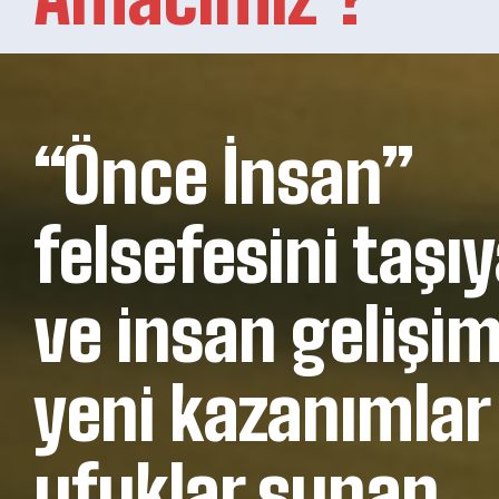
“Önce İnsan”
felsefesini taşı
ve insan gelişi
yeni kazanımlar
ufuklar sunan