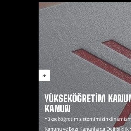
DAİR
İki İngiliz Üniversites
Öğrenciyi Etkileyecek
Yükseköğretim
Birleşik Krallık’ta yükseköğretim kurum
University of Kent güçlerini bir birleşme