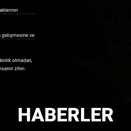
aklarının
in gelişmesine ve
tkinlik olmadan,
nsanın zihin
HABERLER