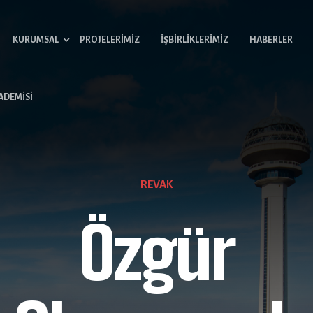
KURUMSAL
PROJELERIMIZ
İŞBIRLIKLERIMIZ
HABERLER
ADEMISI
TÜRKIYE…
REVAK
eni Bir Başa
Özgür