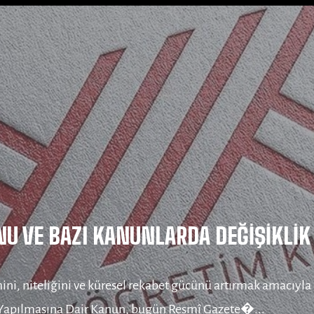
i Birleşerek “Süper Üniversite” Kurd
larının ciddi finansal darboğazlarla mücadele ettiği bir dö
 kararıyla birleştirdi. Pazartesi günü ka...