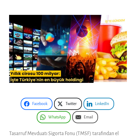
Facebook
Twitter
LinkedIn
WhatsApp
Email
Tasarruf Mevduatı Sigorta Fonu (TMSF) tarafından el