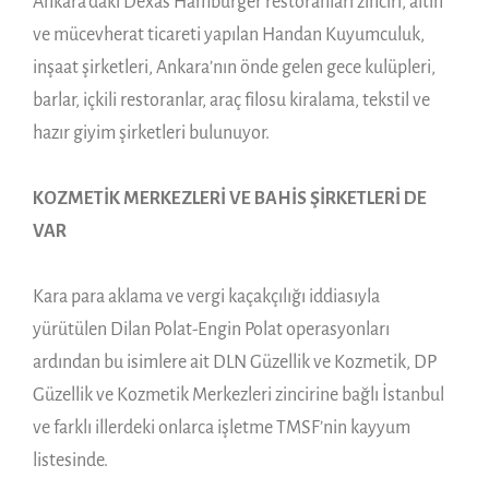
Ankara’daki Dexas Hamburger restoranları zinciri, altın
ve mücevherat ticareti yapılan Handan Kuyumculuk,
inşaat şirketleri, Ankara’nın önde gelen gece kulüpleri,
barlar, içkili restoranlar, araç filosu kiralama, tekstil ve
hazır giyim şirketleri bulunuyor.
KOZMETİK MERKEZLERİ VE BAHİS ŞİRKETLERİ DE
VAR
Kara para aklama ve vergi kaçakçılığı iddiasıyla
yürütülen Dilan Polat-Engin Polat operasyonları
ardından bu isimlere ait DLN Güzellik ve Kozmetik, DP
Güzellik ve Kozmetik Merkezleri zincirine bağlı İstanbul
ve farklı illerdeki onlarca işletme TMSF’nin kayyum
listesinde.