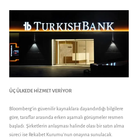
ÜÇ ÜLKEDE HİZMET VERİYOR
Bloomberg’in güvenilir kaynaklara dayandırdığı bilgilere
göre, taraflar arasında erken aşamalı görüşmeler resmen
başladı. Şirketlerin anlaşması halinde olası bir satın alma
süreci ise Rekabet Kurumu’nun onayına sunulacak.