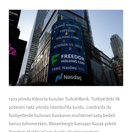
1973 yılında Kıbrıs’ta kurulan TurkishBank, Türkiye’deki ilk
şubesini 1982 yılında İstanbul’da kurdu. Londra’da da
faaliyetlerde bulunan bankanın muhtemel satış bedeli
henüz bilinmezken, Bloomberg’e konuşan Kazak şirketi
Freedom Holding Corp, banka ile görüşmelerin