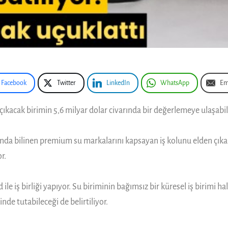
Facebook
Twitter
LinkedIn
WhatsApp
Em
ıkacak birimin 5,6 milyar dolar civarında bir değerlemeye ulaşabile
ında bilinen premium su markalarını kapsayan iş kolunu elden çıkar
r.
e iş birliği yapıyor. Su biriminin bağımsız bir küresel iş birimi hal
nde tutabileceği de belirtiliyor.