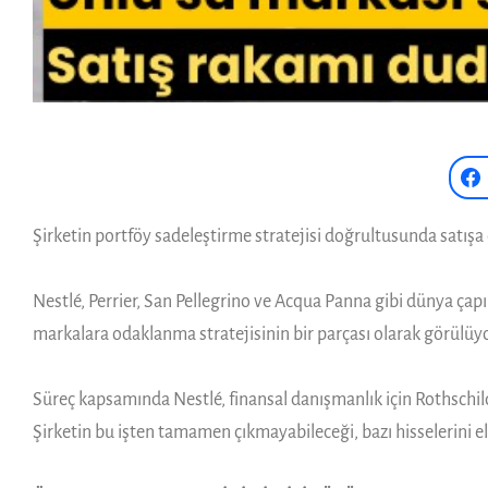
Şirketin portföy sadeleştirme stratejisi doğrultusunda satışa ç
Nestlé, Perrier, San Pellegrino ve Acqua Panna gibi dünya çap
markalara odaklanma stratejisinin bir parçası olarak görülüyo
Süreç kapsamında Nestlé, finansal danışmanlık için Rothschild il
Şirketin bu işten tamamen çıkmayabileceği, bazı hisselerini eli