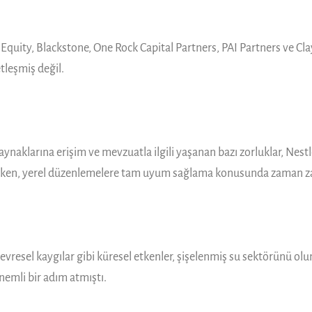
m Equity, Blackstone, One Rock Capital Partners, PAI Partners ve C
tleşmiş değil.
aynaklarına erişim ve mevzuatla ilgili yaşanan bazı zorluklar, Nestlé
ularken, yerel düzenlemelere tam uyum sağlama konusunda zaman za
çevresel kaygılar gibi küresel etkenler, şişelenmiş su sektörünü ol
önemli bir adım atmıştı.