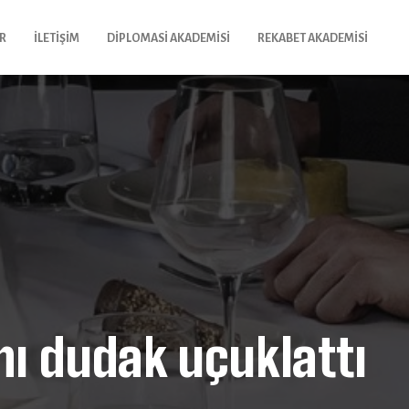
R
İLETIŞIM
DIPLOMASI AKADEMISI
REKABET AKADEMISI
mı dudak uçuklattı