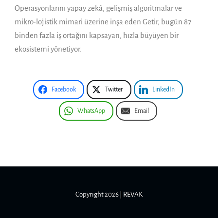
Operasyonlarını yapay zekâ, gelişmiş algoritmalar ve
mikro-lojistik mimari üzerine inşa eden Getir, bugün 87
binden fazla iş ortağını kapsayan, hızla büyüyen bir
ekosistemi yönetiyor.
Facebook
Twitter
LinkedIn
WhatsApp
Email
Copyright 2026 | REVAK