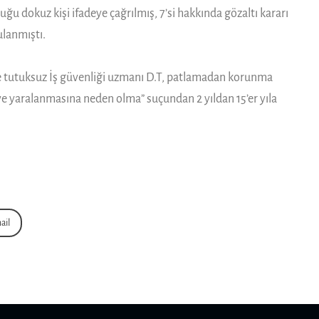
u dokuz kişi ifadeye çağrılmış, 7’si hakkında gözaltı kararı
ulanmıştı.
le tutuksuz İş güvenliği uzmanı D.T, patlamadan korunma
 ve yaralanmasına neden olma” suçundan 2 yıldan 15’er yıla
ail