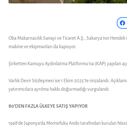
Oba Makarnacılık Sanayi ve Ticaret A.Ş., Sakarya’nın Hendek il
makine ve ekipmanları da kapsıyor.
Şirketten Kamuyu Aydınlatma Platformu’na (KAP) yapılan açıkl
Varlık Devir Sözleşmesi ise 1 Ekim 2025’te imzalandı. Açıklam
yatırımcılara ayrılma hakkı doğurmadığı vurgulandı.
80’DEN FAZLA ÜLKEYE SATIŞ YAPIYOR
1948’de Japonya’da Momofuku Ando tarafından kurulan Nissin F