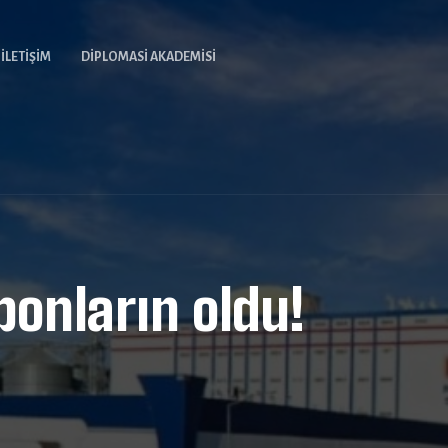
İLETIŞIM
DIPLOMASI AKADEMISI
ponların oldu!