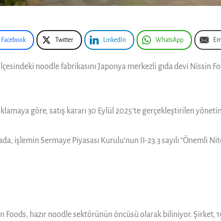
Facebook
Twitter
LinkedIn
WhatsApp
Em
çesindeki noodle fabrikasını Japonya merkezli gıda devi Nissin Food
amaya göre, satış kararı 30 Eylül 2025’te gerçekleştirilen yöneti
ada, işlemin Sermaye Piyasası Kurulu’nun II-23.3 sayılı “Önemli Ni
oods, hazır noodle sektörünün öncüsü olarak biliniyor. Şirket, 19