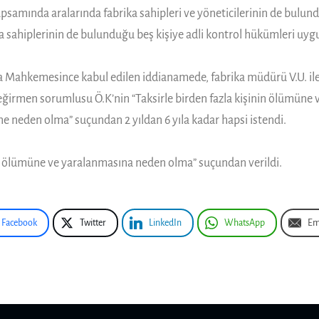
mında aralarında fabrika sahipleri ve yöneticilerinin de bulunduğ
ka sahiplerinin de bulunduğu beş kişiye adli kontrol hükümleri uyg
za Mahkemesince kabul edilen iddianamede, fabrika müdürü V.U. i
değirmen sorumlusu Ö.K’nin “Taksirle birden fazla kişinin ölümüne
üne neden olma” suçundan 2 yıldan 6 yıla kadar hapsi istendi.
in ölümüne ve yaralanmasına neden olma” suçundan verildi.
Facebook
Twitter
LinkedIn
WhatsApp
Em