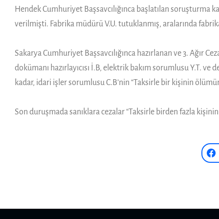
Hendek Cumhuriyet Başsavcılığınca başlatılan soruşturma kapsa
verilmişti. Fabrika müdürü V.U. tutuklanmış, aralarında fabri
Sakarya Cumhuriyet Başsavcılığınca hazırlanan ve 3. Ağır Ce
dokümanı hazırlayıcısı İ.B, elektrik bakım sorumlusu Y.T. ve 
kadar, idari işler sorumlusu C.B’nin “Taksirle bir kişinin ölüm
Son duruşmada sanıklara cezalar “Taksirle birden fazla kişin