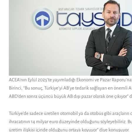
ACEA’nın Eylül 2025’te yayımladığı Ekonomi ve Pazar Raporu’na gö
Birinci, “Bu sonuç, Türkiye’yi AB’ye tedarik sağlayan en önemli AB
ABD’den sonra üçüncü büyük AB dışı pazar olarak öne çıkıyor” d
Türkiye’de sadece üretilen otomobil ya da otobüs gibi araçların
ihracatının 14 milyar euro düzeyinde olduğunu söyleyebiliriz. B
üretim ilişkisi içinde olduğunu ortaya koyuyor” diye konuşuyor.