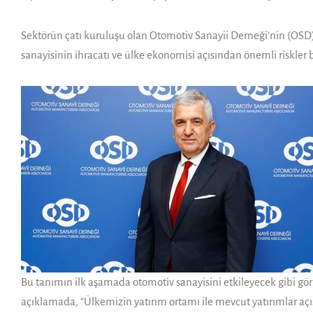
Sektörün çatı kuruluşu olan Otomotiv Sanayii Derneği’nin (OSD
sanayisinin ihracatı ve ülke ekonomisi açısından önemli riskler b
Bu tanımın ilk aşamada otomotiv sanayisini etkileyecek gibi gör
açıklamada, “Ülkemizin yatırım ortamı ile mevcut yatırımlar açı