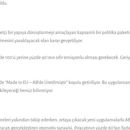
oldu.
kabetçi bir yapıya dönüştürmeyi amaçlayan kapsamlı bir politika pak
ilmesini yasaklayacak olan karar gevşetiliyor.
zde 100’ü yerine yüzde 90’ının sıfır emisyonlu olması gerekecek. Geriy
rde
“Made in EU – AB’de Üretilmiştir” koşulu getiriliyor. Bu uygulama
etkileyeceği henüz bilinmiyor.
işmeleri yakından takip ederken, ortaya çıkacak yeni uygulamalarla 
catı gerçekleştiren otomotiv sanayisi, ihracatının yüzde 60’tan fazlas