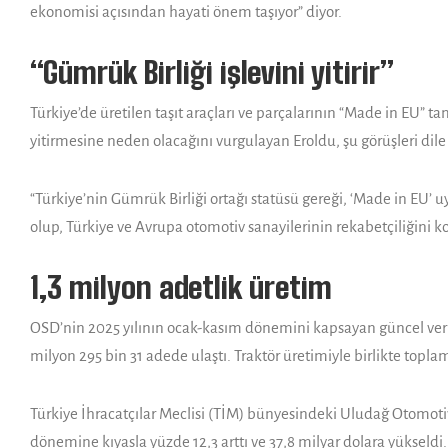
ekonomisi açısından hayati önem taşıyor” diyor.
“Gümrük Birliği işlevini yitirir”
Türkiye’de üretilen taşıt araçları ve parçalarının “Made in EU” t
yitirmesine neden olacağını vurgulayan Eroldu, şu görüşleri dile 
“Türkiye’nin Gümrük Birliği ortağı statüsü gereği, ‘Made in EU’
olup, Türkiye ve Avrupa otomotiv sanayilerinin rekabetçiliğini kor
1,3 milyon adetlik üretim
OSD’nin 2025 yılının ocak-kasım dönemini kapsayan güncel veriler
milyon 295 bin 31 adede ulaştı. Traktör üretimiyle birlikte topla
Türkiye İhracatçılar Meclisi (TİM) bünyesindeki Uludağ Otomotiv E
dönemine kıyasla yüzde 12,3 arttı ve 37,8 milyar dolara yükseldi