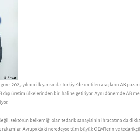
re, 2025 yılının ilk yarısında Türkiye’de üretilen araçların AB pazar
 dışı üretim ülkelerinden biri haline getiriyor. Aynı dönemde AB menşe
iyor.
 değil, sektörün belkemiği olan tedarik sanayisinin ihracatına da di
u rakamlar, Avrupa’daki neredeyse tüm büyük OEM’lerin ve tedarikçiler