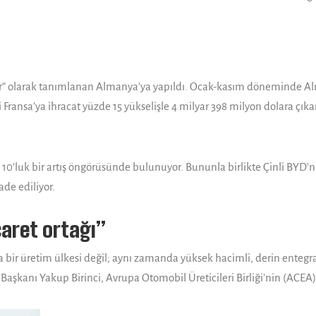
zar” olarak tanımlanan Almanya’ya yapıldı. Ocak-kasım döneminde Al
i Fransa’ya ihracat yüzde 15 yükselişle 4 milyar 398 milyon dolara çıkar
0’luk bir artış öngörüsünde bulunuyor. Bununla birlikte Çinli BYD’nin 
de ediliyor.
caret ortağı”
ca bir üretim ülkesi değil; aynı zamanda yüksek hacimli, derin enteg
 Başkanı Yakup Birinci, Avrupa Otomobil Üreticileri Birliği’nin (ACEA) 