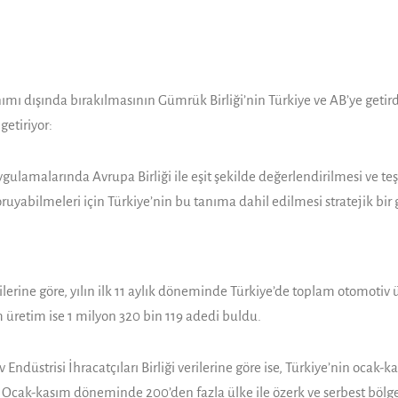
anımı dışında bırakılmasının Gümrük Birliği’nin Türkiye ve AB’ye getird
getiriyor:
 uygulamalarında Avrupa Birliği ile eşit şekilde değerlendirilmesi v
uyabilmeleri için Türkiye’nin bu tanıma dahil edilmesi stratejik bir ge
ine göre, yılın ilk 11 aylık döneminde Türkiye’de toplam otomotiv ür
m üretim ise 1 milyon 320 bin 119 adedi buldu.
ndüstrisi İhracatçıları Birliği verilerine göre ise, Türkiye’nin ocak-
. Ocak-kasım döneminde 200’den fazla ülke ile özerk ve serbest bölgey