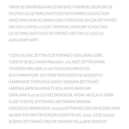
TARIM VE ORMAN BAKANLIĞI’NA BAĞLI TARIMSAL EKONOMI VE
POLITIKA GELIŞTIRME ENSTITÜSÜ’NÜN YAPMIŞ OLDUĞU SON
ARAŞTIRMA SONUÇLARINA GÖRE TÜRKIYE’DE EN ÇOK ZEYTINYAĞI
ÜRETEN ILLER BELLI OLDU. TARIMSAL EKONOMI VE POLITIKA
GELIŞTIRME ENSTITÜSÜ ZEYTINYAĞI ÜRETIMI ILE ILGILI ŞU
AÇIKLAMAYI YAPTI:
“UZZK (ULUSAL ZEYTIN VE ZEYTINYAĞI) VERILERINE GÖRE,
TÜRKIYE’DE BULUNAN YAKLAŞIK 1.200 ADET ZEYTIN SIKMA
TESISININ YAKLAŞIK 70.000 TON/GÜN KAPASITESI
BULUNMAKTADIR. ZEYTININ PERIYODISITESI NEDENIYLE
HAMMADDE TEMININDE SIKINTI YAŞAYAN ZEYTINYAĞI
FABRIKALARINDA KAPASITE KULLANIM ORANLARI
ORTALAMA %40-50 SEVIYELERINDEDIR. AYDIN, MUĞLA VE İZMIR
ILLERI TÜRKIYE ZEYTINYAĞI ÜRETIMININ YARISINI
GERÇEKLEŞTIRMEKTEDIR. 2022/23 ZEYTINYAĞI ÜRETIM SEZONUNDA
380 BIN TON ÜRETIM GERÇEKLEŞMIŞTIR (IOC, 2024). UZZK 2022/23
SEZONU ZEYTINYAĞI ÜRETIM TAHMINI ISE 422BIN TONDUR.”