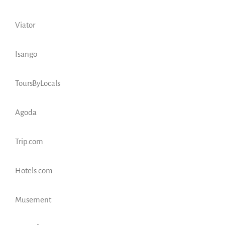
Viator
Isango
ToursByLocals
Agoda
Trip.com
Hotels.com
Musement