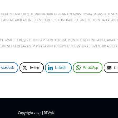
RÜNDEKI REKABET KOŞULLARINA DAIR YAPILAN ÖN ARAŞTIRMAYLA BAŞLADI.
I. ANCAK YAPILAN INCELEMELERDE, “EKONOMIK BÜTÜNLÜK DIŞINDA KALAN TE
 TEMSILCILERI, ŞIRKETIN CAM GERI DÖNÜŞÜMÜNDEKI ROLÜNÜ ANLATARAK, “T
KÜRESEL GERI KAZANIM PIYASASINI TÜRKIYE’DE OLUŞTURABILMEKTIR” AÇIKLA
Facebook
Twitter
LinkedIn
WhatsApp
Em
Copyright 2026 | REVAK