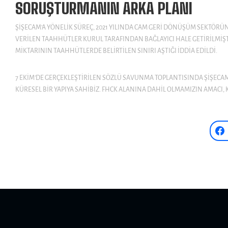
SORUŞTURMANIN ARKA PLANI
ŞIŞECAM’A YÖNELIK SÜREÇ, 2021 YILINDA CAM GERI DÖNÜŞÜM SEKTÖ
VERILEN TAAHHÜTLER KURUL TARAFINDAN BAĞLAYICI HALE GETIRILMIŞT
MIKTARININ TAAHHÜTLERDE BELIRTILEN SINIRI AŞTIĞI IDDIA EDILDI.
7 EKIM’DE GERÇEKLEŞTIRILEN SÖZLÜ SAVUNMA TOPLANTISINDA ŞIŞECAM
KÜRESEL BIR YAPIYA SAHIBIZ. FHCK ALANINA DAHIL OLMAMIZIN AMACI, 