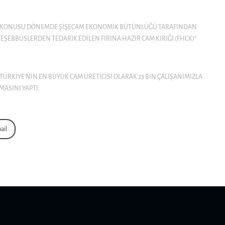
 SÖZ KONUSU DÖNEMDE ŞIŞECAM EKONOMIK BÜTÜNLÜĞÜ TARAFINDAN
ŞEBBÜSLERDEN TEDARIK EDILEN FIRINA HAZIR CAM KIRIĞI (FHCK)”
ÜRKIYE’NIN EN BÜYÜK CAM ÜRETICISI OLARAK 23 BIN ÇALIŞANIMIZLA
MASINI YAPTI.
ail