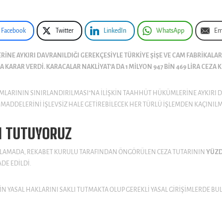
Facebook
Twitter
LinkedIn
WhatsApp
Em
 AYKIRI DAVRANILDIĞI GEREKÇESIYLE TÜRKIYE ŞIŞE VE CAM FABRIKALARI A
 KARAR VERDI. KARACALAR NAKLIYAT’A DA 1 MILYON 947 BIN 469 LIRA CEZA K
MLARININ SINIRLANDIRILMASI”NA ILIŞKIN TAAHHÜT HÜKÜMLERINE AYKIRI DA
ADDELERINI IŞLEVSIZ HALE GETIREBILECEK HER TÜRLÜ IŞLEMDEN KAÇINILMA
I TUTUYORUZ
IKLAMADA, REKABET KURULU TARAFINDAN ÖNGÖRÜLEN CEZA TUTARININ
YÜZD
DE EDILDI.
KIN YASAL HAKLARINI SAKLI TUTMAKTA OLUP GEREKLI YASAL GIRIŞIMLERDE BU