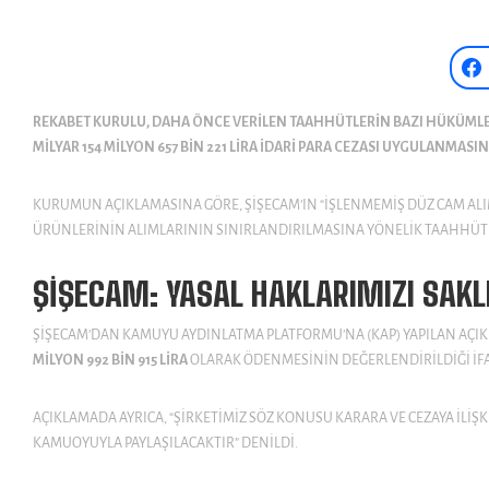
REKABET KURULU, DAHA ÖNCE VERILEN TAAHHÜTLERIN BAZI HÜKÜMLERINE
MILYAR 154 MILYON 657 BIN 221 LIRA IDARI PARA CEZASI UYGULANMASINA
KURUMUN AÇIKLAMASINA GÖRE, ŞIŞECAM’IN “IŞLENMEMIŞ DÜZ CAM ALI
ÜRÜNLERININ ALIMLARININ SINIRLANDIRILMASINA YÖNELIK TAAHHÜT M
ŞIŞECAM: YASAL HAKLARIMIZI SAKL
ŞIŞECAM’DAN KAMUYU AYDINLATMA PLATFORMU’NA (KAP) YAPILAN AÇ
MILYON 992 BIN 915 LIRA
OLARAK ÖDENMESININ DEĞERLENDIRILDIĞI IFA
AÇIKLAMADA AYRICA, “ŞIRKETIMIZ SÖZ KONUSU KARARA VE CEZAYA ILIŞ
KAMUOYUYLA PAYLAŞILACAKTIR” DENILDI.