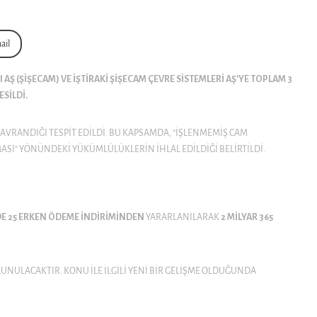
ail
Ş (ŞIŞECAM) VE IŞTIRAKI ŞIŞECAM ÇEVRE SISTEMLERI AŞ’YE TOPLAM 3
ESILDI.
VRANDIĞI TESPIT EDILDI. BU KAPSAMDA, “IŞLENMEMIŞ CAM
SI” YÖNÜNDEKI YÜKÜMLÜLÜKLERIN IHLAL EDILDIĞI BELIRTILDI.
E 25 ERKEN ÖDEME INDIRIMINDEN
YARARLANILARAK
2 MILYAR 365
LUNULACAKTIR. KONU ILE ILGILI YENI BIR GELIŞME OLDUĞUNDA