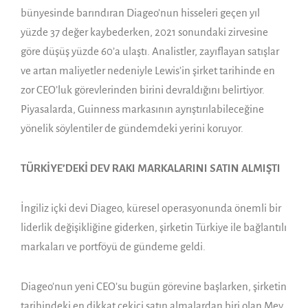
bünyesinde barındıran Diageo’nun hisseleri geçen yıl
yüzde 37 değer kaybederken, 2021 sonundaki zirvesine
göre düşüş yüzde 60’a ulaştı. Analistler, zayıflayan satışlar
ve artan maliyetler nedeniyle Lewis’in şirket tarihinde en
zor CEO’luk görevlerinden birini devraldığını belirtiyor.
Piyasalarda, Guinness markasının ayrıştırılabileceğine
yönelik söylentiler de gündemdeki yerini koruyor.
TÜRKİYE’DEKİ DEV RAKI MARKALARINI SATIN ALMIŞTI
İngiliz içki devi Diageo, küresel operasyonunda önemli bir
liderlik değişikliğine giderken, şirketin Türkiye ile bağlantılı
markaları ve portföyü de gündeme geldi.
Diageo’nun yeni CEO’su bugün görevine başlarken, şirketin
tarihindeki en dikkat çekici satın almalardan biri olan Mey