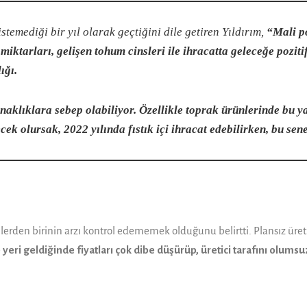
stemediği bir yıl olarak geçtiğini dile getiren Yıldırım,
“Mali po
miktarla­rı, gelişen tohum cinsleri ile ihracatta geleceğe pozit
ığı.
 oynaklıklara sebep olabiliyor. Özellikle toprak ürünlerinde bu 
ecek olursak, 2022 yılında fıstık içi ihracat edebilirken, bu se
en bi­rinin arzı kontrol edememek olduğunu belirtti. Plansız üretimin
e yeri geldi­ğinde fiyatları çok dibe düşürüp, üretici tarafını olum