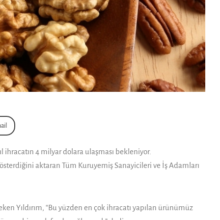
ail
l ihracatın 4 milyar dolara ulaşması bek­leniyor.
gösterdiğini aktaran Tüm Kuruyemiş Sanayicileri ve İş Adamları
 çeken Yıldı­rım, “Bu yüzden en çok ihracatı yapılan ürünümüz