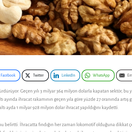
Facebook
Twitter
LinkedIn
WhatsApp
Em
ürdürüyor. Geçen yılı 3 milyar 364 milyon dolarla kapatan sektör, bu yı
ı ayında ihracat rakamının geçen yıla göre yüzde 27 ora­nında artış 
ı ayda 1 milyar 928 milyon dolar ihracat yapıldı­ğını kaydetti.
ğu­nu belirtti. İhracatta fındığın her zaman lokomotif olduğuna dikkat