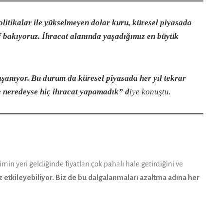
­litikalar ile yükselmeyen dolar kuru, kü­resel piyasada
if bakıyoruz. İhracat ala­nında yaşadığımız en büyük
yaşanıyor. Bu durum da küresel pi­yasada her yıl tekrar
ne neredeyse hiç ihra­cat yapamadık” d
iye konuştu.
 yeri geldiğin­de fiyatları çok pahalı hale getirdiğini ve
suz etkileyebiliyor. Biz de bu dalgalanmaları azaltma adına her