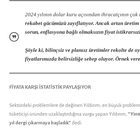
2024 yılının dolar kuru açısından ih­racatçının çok i
rekabet gücümüzü zayıf­latıyor. Ancak artan üretim 
sorun, enf­lasyona bağlı olmaksızın fiyat istikrar­sızl
Şöyle ki, bilinçsiz ve plansız üre­timler rekolte de
fiyatlarımızda be­lirsizliğe sebep oluyor. Örnek ver
FİYATA KARŞI İSTATİSTİK PAYLAŞIYOR
Sektördeki problemlere de değinen Yıldırım, en büyük problemlerd
tüketiciyi üründen uzaklaştırdığına vurgu yapan Yıldırım,
‘’Yin
yıl dergi çıkarmaya başladık”
dedi.