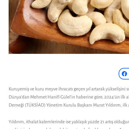
Kuruyemiş ve kuru meyve ihraca­tı geçen yıl artarak yükselişini s
Dünya’dan Mehmet Hanifi Gülel’in haberine göre, 2024’ün ilk alt
Derneği (TÜKSİAD) Yönetim Kurulu Başkanı Murat Yıldırım, ilk alt
Yıldırım, ithalat kalemle­rinde ise yaklaşık yüzde 21 artış oldu