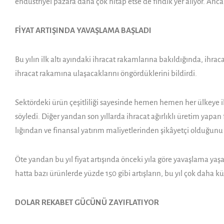
endüstriyel pazara daha çok hitap etse de fındık yer alıyor. An
FİYAT ARTIŞINDA YAVAŞLAMA BAŞLADI
Bu yılın ilk altı ayındaki ihracat ra­kamlarına bakıldığında, ihra
ihracat rakamına ulaşacak­larını öngördüklerini bildirdi.
Sektör­deki ürün çeşitliliği sayesinde hemen hemen her ülkeye i
söy­ledi. Diğer yandan son yıllarda ihracat ağırlıklı üretim yapan f
lığından ve finansal yatırım maliyetle­rinden şikâyetçi olduğunu
Öte yandan bu yıl fiyat artışında ön­ceki yıla göre yavaşlama yaş
hatta bazı ürünlerde yüzde 150 gibi artışların, bu yıl çok daha kü­
DOLAR REKABET GÜCÜNÜ ZAYIFLATIYOR