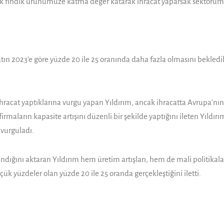
cak fın­dık ürünümüze katma değer katarak ih­racat yaparsak sektörüm
catın 2023’e göre yüzde 20 ile 25 oranında daha fazla olmasını bekledikl
hracat yaptıklarına vurgu yapan Yıldırım, ancak ihracatta Avrupa’nın
irmaların kapa­site artışını düzenli bir şekilde yaptı­ğını ileten Yıldırı
 vurguladı.
andığını aktaran Yıldırım hem üretim artışları, hem de mali politikalar
çük yüzdeler olan yüzde 20 ile 25 oran­da gerçekleştiğini iletti.