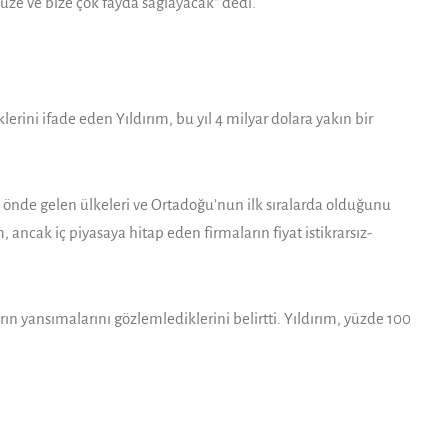
üze ve bize çok fayda sağlayacak” dedi.
erini ifa­de eden Yıldırım, bu yıl 4 milyar dolara yakın bir
 önde gelen ülkeleri ve Or­tadoğu’nun ilk sıralarda olduğunu
m, ancak iç piyasaya hitap eden firmaların fiyat istikrarsız­
ın yansımaları­nı gözlemlediklerini belirtti. Yıldırım, yüzde 100