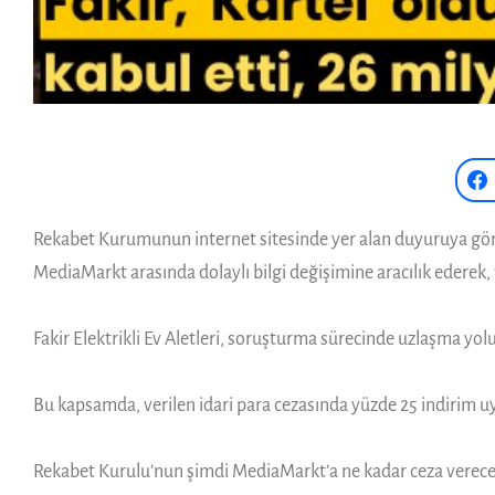
Rekabet Kurumunun internet sitesinde yer alan duyuruya göre, Kur
MediaMarkt arasında dolaylı bilgi değişimine aracılık ederek, 
Fakir Elektrikli Ev Aletleri, soruşturma sürecinde uzlaşma yolu
Bu kapsamda, verilen idari para cezasında yüzde 25 indirim uy
Rekabet Kurulu’nun şimdi MediaMarkt’a ne kadar ceza vereceğ