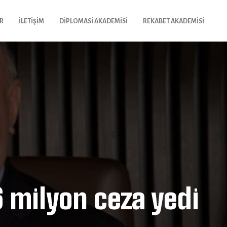
R
İLETIŞIM
DIPLOMASI AKADEMISI
REKABET AKADEMISI
6 milyon ceza yedi