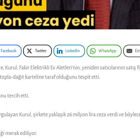
Facebook
Twitter
LinkedIn
WhatsApp
Em
ul, Fakir Elektrikli Ev Aletleri’nin, yeniden satıcılarının satış fi
topla-dağıt karteline taraf olduğunu tespit etti.
nu tercih etti.
gulayan Kurul, şirkete yaklaşık 26 milyon lira ceza verdi ve böylec
i merak ediliyor.