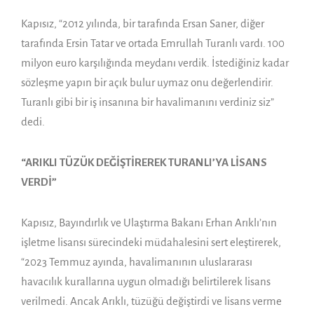
Kapısız, “2012 yılında, bir tarafında
Ersan Saner
, diğer
tarafında
Ersin Tatar
ve ortada
Emrullah Turanlı
vardı. 100
milyon euro karşılığında meydanı verdik. İstediğiniz kadar
sözleşme yapın bir açık bulur uymaz onu değerlendirir.
Turanlı gibi bir iş insanına bir havalimanını verdiniz siz”
dedi.
“ARIKLI TÜZÜK DEĞİŞTİREREK TURANLI’YA LİSANS
VERDİ”
Kapısız, Bayındırlık ve Ulaştırma Bakanı
Erhan Arıklı
’nın
işletme lisansı sürecindeki müdahalesini sert eleştirerek,
“2023 Temmuz ayında, havalimanının uluslararası
havacılık kurallarına uygun olmadığı belirtilerek lisans
verilmedi. Ancak Arıklı, tüzüğü değiştirdi ve lisans verme