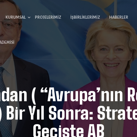
KURUMSAL
PROJELERIMIZ
İŞBIRLIKLERIMIZ
HABERLER
ADEMISI
ndan ( “Avrupa’nın 
 Bir Yıl Sonra: Str
Geçişte AB