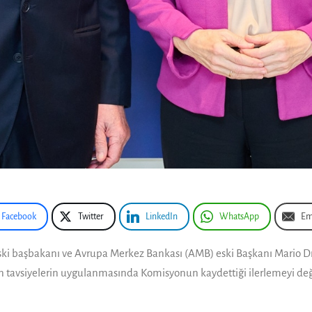
Facebook
Twitter
LinkedIn
WhatsApp
Em
ki başbakanı ve Avrupa Merkez Bankası (AMB) eski Başkanı Mario Dra
n tavsiyelerin uygulanmasında Komisyonun kaydettiği ilerlemeyi değ