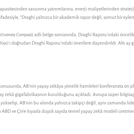
kapasitesinden savunma yatırımlarına, enerji maliyetlerinden strat
 ifadesiyle, “Draghi yalnızca bir akademik rapor değil, somut bir eyle
tiveness Compass
) adlı belge sonrasında, Draghi Raporu’ndaki öncel
 %90’ı doğrudan Draghi Raporu’ndaki önerilere dayandırıldı. Altı ay gi
 konusunda, AB’nin yapay zekâya yönelik hamleleri konferansta ön p
ay zekâ gigafabrikasının kurulduğunu açıkladı. Avrupa süper bilgisay
a yükselişi, AB’nin bu alanda yalnızca takipçi değil, aynı zamanda lid
 ABD ve Çin’e kıyasla düşük sayıda temel yapay zekâ modeli üretmesi