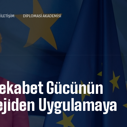
İLETIŞIM
DIPLOMASI AKADEMISI
Rekabet Gücünün
atejiden Uygulamaya