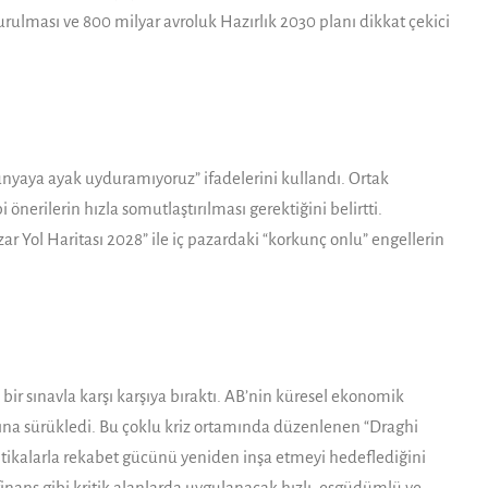
rulması ve 800 milyar avroluk Hazırlık 2030 planı dikkat çekici
ünyaya ayak uyduramıyoruz” ifadelerini kullandı. Ortak
önerilerin hızla somutlaştırılması gerektiğini belirtti.
r Yol Haritası 2028” ile iç pazardaki “korkunç onlu” engellerin
ir sınavla karşı karşıya bıraktı. AB’nin küresel ekonomik
ayrımına sürükledi. Bu çoklu kriz ortamında düzenlenen “Draghi
itikalarla rekabet gücünü yeniden inşa etmeyi hedeflediğini
finans gibi kritik alanlarda uygulanacak hızlı, eşgüdümlü ve