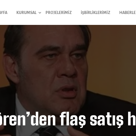
AYFA
KURUMSAL
PROJELERIMIZ
İŞBIRLIKLERIMIZ
HABERLE
ren’den flaş satış 