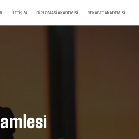
R
İLETIŞIM
DIPLOMASI AKADEMISI
REKABET AKADEMISI
hamlesi