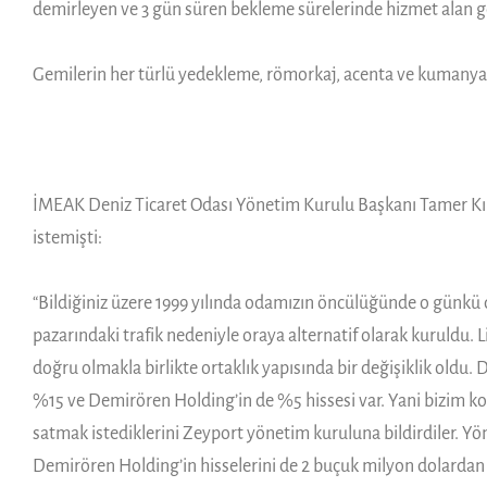
demirleyen ve 3 gün süren bekleme sürelerinde hizmet alan ge
Gemilerin her türlü yedekleme, römorkaj, acenta ve kumanya i
İMEAK Deniz Ticaret Odası Yönetim Kurulu Başkanı Tamer Kıran
istemişti:
“Bildiğiniz üzere 1999 yılında odamızın öncülüğünde o günkü d
pazarındaki trafik nedeniyle oraya alternatif olarak kuruldu. 
doğru olmakla birlikte ortaklık yapısında bir değişiklik old
%15 ve Demirören Holding’in de %5 hissesi var. Yani bizim 
satmak istediklerini Zeyport yönetim kuruluna bildirdiler. Y
Demirören Holding’in hisselerini de 2 buçuk milyon dolardan