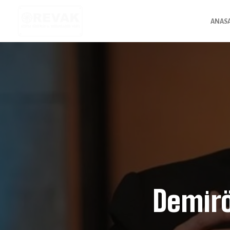
ANAS
Demirö