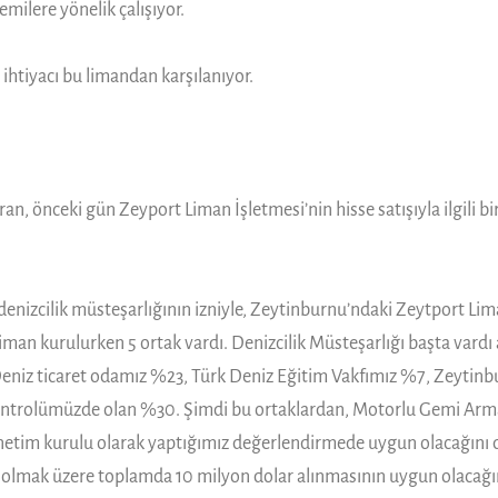
milere yönelik çalışıyor.
htiyacı bu limandan karşılanıyor.
, önceki gün Zeyport Liman İşletmesi’nin hisse satışıyla ilgili bi
enizcilik müsteşarlığının izniyle, Zeytinburnu’ndaki Zeytport Liman
Liman kurulurken 5 ortak vardı. Denizcilik Müsteşarlığı başta vardı
u. Deniz ticaret odamız %23, Türk Deniz Eğitim Vakfımız %7, Zeyti
kontrolümüzde olan %30. Şimdi bu ortaklardan, Motorlu Gemi Armat
önetim kurulu olarak yaptığımız değerlendirmede uygun olacağını 
 olmak üzere toplamda 10 milyon dolar alınmasının uygun olacağın