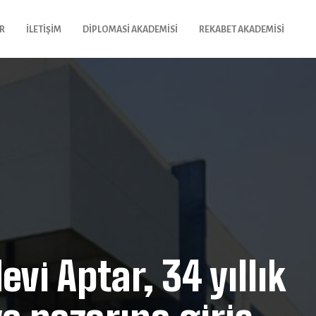
R
İLETIŞIM
DIPLOMASI AKADEMISI
REKABET AKADEMISI
vi Aptar, 34 yıllık