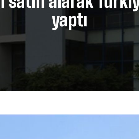
i satın alarak Türki
yaptı