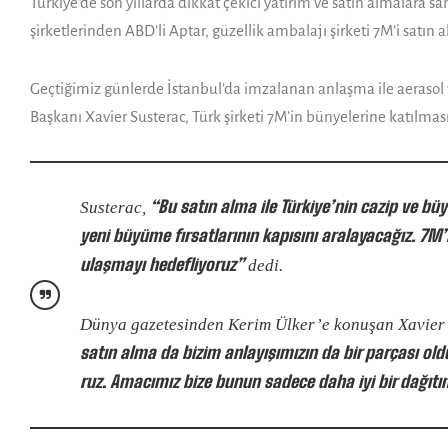
Türkiye’de son yıllar­da dikkat çekici yatırım ve satın almalara 
şirketlerinden ABD’li Aptar, güzellik ambalajı şirke­ti 7M’i satın 
Geçtiğimiz günlerde İstanbul’da imzala­nan anlaşma ile aerasol v
Başkanı Xavier Susterac, Türk şirketi 7M’in bünyelerine ka­tılmas
“Bu satın alma ile Türkiye’nin cazip ve bü
Susterac,
yeni büyüme fırsatlarının kapısını aralayacağız. 7M’
ulaşmayı hedefliyoruz”
dedi.
Dünya gazetesinden Kerim Ülker’e konuşan Xavier
satın alma da bi­zim anlayışımızın da bir parçası old
ruz. Amacımız bize bunun sade­ce daha iyi bir dağıt