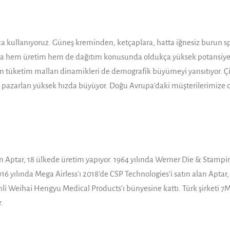
lca kullanıyoruz. Güneş kre­minden, ketçaplara, hatta iğne­siz buru
landa hem üretim hem de dağıtım konusunda oldukça yüksek potansiyel
n tüketim malları dinamikleri de demog­rafik büyümeyi yansıtıyor. Çi
 pazarları yüksek hızda büyüyor. Doğu Avrupa’daki müşterileri­mize de
Aptar, 18 ülkede üretim yapıyor. 1964 yılında Werner Die & Stamping
 2016 yılında Mega Airless’ı 2018’de CSP Technologies’i satın alan Ap
li Weihai Hengyu Medical Products’ı bünyesine kattı. Türk şirketi 7M,
.