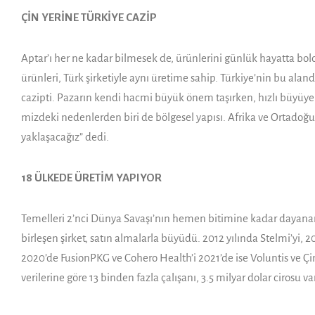
ÇİN YERİNE TÜRKİYE CAZİP
Aptar’ı her ne kadar bilmesek de, ürünlerini günlük hayatta bo
ürünleri, Türk şirketiyle aynı üretime sahip. Türkiye’nin bu a
cazipti. Pa­zarın kendi hacmi büyük önem taşırken, hızlı büyüye
mizdeki nedenlerden biri de böl­gesel yapısı. Afrika ve Ortadoğu
yaklaşacağız” dedi.
18 ÜLKEDE ÜRETİM YAPIYOR
Temelleri 2’nci Dünya Savaşı’nın hemen bitimine kadar dayanan 
birleşen şirket, satın almalarla büyüdü. 2012 yılında Stelmi’yi,
2020’de FusionPKG ve Cohero Health’i 2021’de ise Voluntis ve Çin
verilerine göre 13 binden fazla çalışanı, 3.5 milyar dolar cirosu var