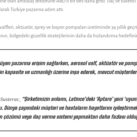
sahne olan ambalaj sektörüne ABD’li bir dev daha girdi. İlaç ve tüke­
alarak Türkiye pa­zarına adım attı.
alfleri, aktüatör, sprey ve losyon pom­paları üretiminde 34 yıllık ge
ının, bölgedeki güzellik stratejilerinin daha da hızlan­dırma hedefinin
yüyen pazarına erişim sağlarken, ae­rosol valf, aktüatör ve pomp
in kapasite ve uzmanlığı üzerine inşa ederek, mevcut müşteriler
“Şirketimizin anlamı, Latin­ce’deki ‘Aptare’ yani ‘uyu
 Susterac,
u. Dünya çapındaki müşteri ve hastaların hayatlarını iyileş­tirme
ım çözümü veya ilaç verme sistemi yapmak­tan daha fazlası olduğ