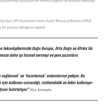
tici ürünlerinde dünyanın en önemli dağıtım ve koruma tek­noloji
ç­mişi olan 7M’i bünyesine katan Aptar Beauty şirketinin EMEA
 bir parçası ol­duğunu söyledi.
a teknolojilerimizle Doğu Avru­pa, Orta Doğu ve Afrika’da
imize daha iyi hizmet vermeyi ve yeni pa­zarlara
m sağ­lamak’ ve ‘hazırlamak’ anlamla­rına geliyor. Bu
k için kullanıcı uzmanlığı, mühendislik ve bilim kullanıyo­
unu hatır­latıyor”
diye konuştu.