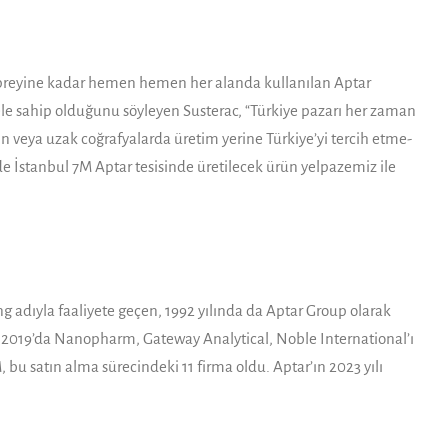
n spreyine kadar hemen hemen her alanda kullanılan Aptar
e sahip oldu­ğunu söyleyen Susterac, “Türki­ye pazarı her zaman
n veya uzak coğrafyalarda üretim yerine Türkiye’yi tercih etme­
 İstanbul 7M Aptar tesi­sinde üretilecek ürün yelpaze­miz ile
 adıyla faaliyete geçen, 1992 yılında da Aptar Group olarak
tar, 2019’da Nanopharm, Gateway Analytical, Noble International’ı
 bu satın alma sürecindeki 11 firma oldu. Aptar’ın 2023 yılı